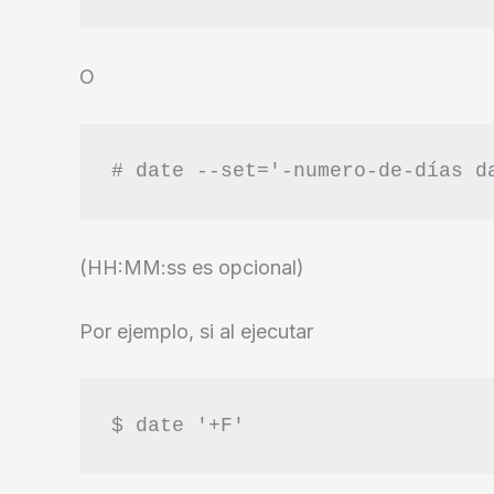
O
# date --set='-numero-de-días d
(HH:MM:ss es opcional)
Por ejemplo, si al ejecutar
$ date '+F'