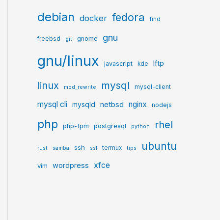
debian
fedora
docker
find
gnu
gnome
freebsd
git
gnu/linux
lftp
javascript
kde
mysql
linux
mysql-client
mod_rewrite
mysql cli
netbsd
nginx
mysqld
nodejs
php
rhel
postgresql
php-fpm
python
ubuntu
ssh
termux
rust
samba
ssl
tips
xfce
wordpress
vim