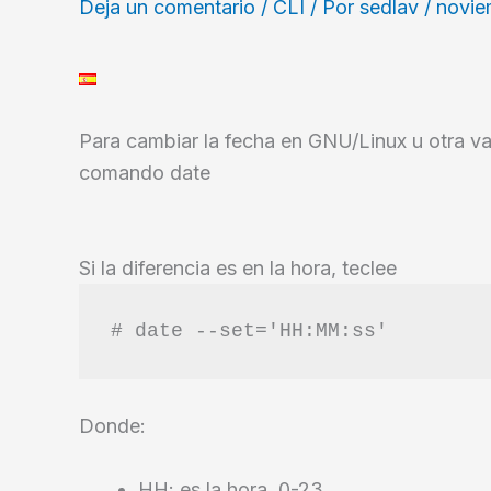
Deja un comentario
/
CLI
/ Por
sedlav
/
novie
Para cambiar la fecha en GNU/Linux u otra var
comando date
Si la diferencia es en la hora, teclee
# date --set='HH:MM:ss'
Donde:
HH: es la hora, 0-23