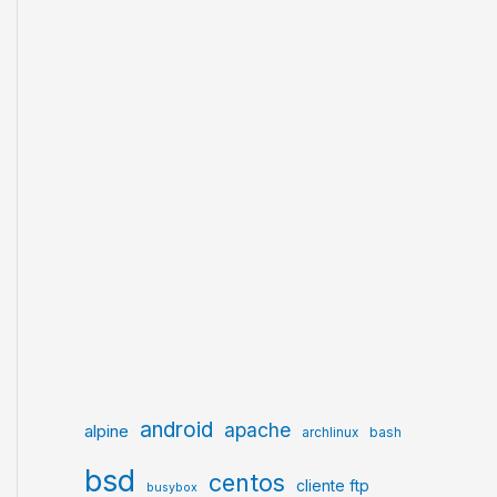
android
apache
alpine
archlinux
bash
bsd
centos
cliente ftp
busybox