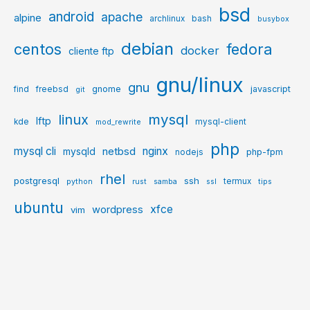
bsd
android
apache
alpine
archlinux
bash
busybox
debian
centos
fedora
docker
cliente ftp
gnu/linux
gnu
gnome
javascript
find
freebsd
git
mysql
linux
lftp
kde
mysql-client
mod_rewrite
php
mysql cli
netbsd
nginx
mysqld
php-fpm
nodejs
rhel
postgresql
ssh
termux
python
rust
samba
ssl
tips
ubuntu
xfce
wordpress
vim