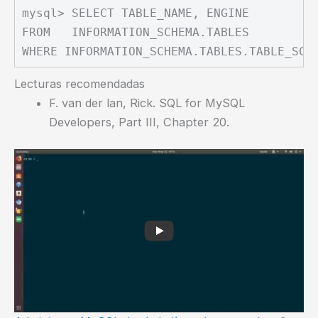
mysql> SELECT TABLE_NAME, ENGINE

FROM   INFORMATION_SCHEMA.TABLES

Lecturas recomendadas
F. van der lan, Rick. SQL for MySQL
Developers, Part III, Chapter 20.