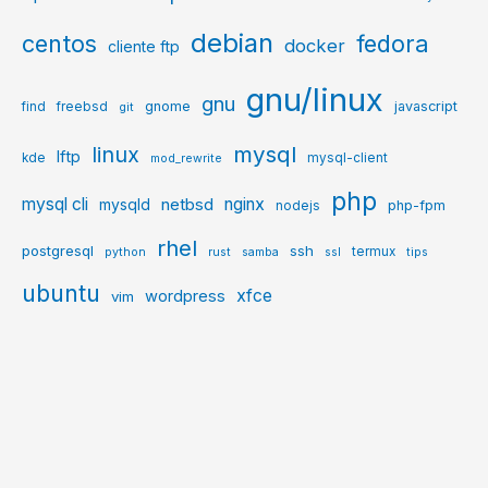
debian
centos
fedora
docker
cliente ftp
gnu/linux
gnu
gnome
javascript
find
freebsd
git
mysql
linux
lftp
kde
mysql-client
mod_rewrite
php
mysql cli
netbsd
nginx
mysqld
php-fpm
nodejs
rhel
postgresql
ssh
termux
python
rust
samba
ssl
tips
ubuntu
xfce
wordpress
vim