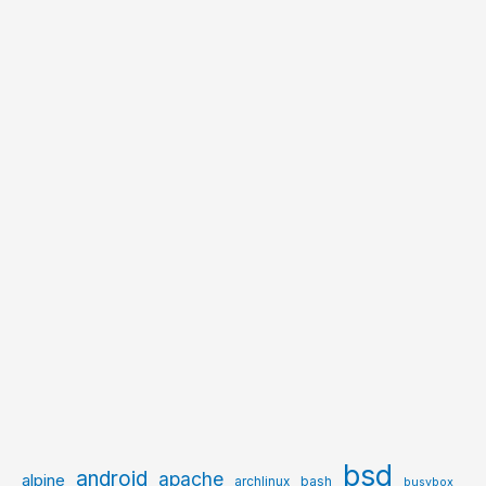
bsd
android
apache
alpine
archlinux
bash
busybox