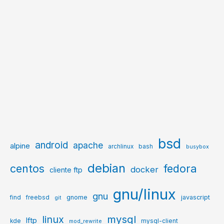
bsd
android
apache
alpine
archlinux
bash
busybox
debian
centos
fedora
docker
cliente ftp
gnu/linux
gnu
gnome
javascript
find
freebsd
git
mysql
linux
lftp
kde
mysql-client
mod_rewrite