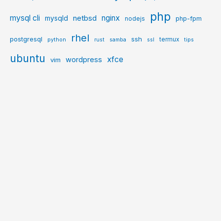
php
mysql cli
netbsd
nginx
mysqld
php-fpm
nodejs
rhel
postgresql
ssh
termux
python
rust
samba
ssl
tips
ubuntu
xfce
wordpress
vim