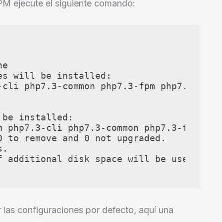
M ejecute el siguiente comando:
e

s will be installed:

-cli php7.3-common php7.3-fpm php7.3-json
be installed:

m php7.3-cli php7.3-common php7.3-fpm php
 to remove and 0 not upgraded.

.

 additional disk space will be used.

las configuraciones por defecto, aquí una