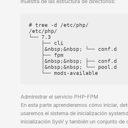
muestra de las estructura de directorios:
# tree -d /etc/php/

/etc/php/

└── 7.3

    ├── cli

    │&nbsp;&nbsp; └── conf.d

    ├── fpm

    │&nbsp;&nbsp; ├── conf.d

    │&nbsp;&nbsp; └── pool.d

Administrar el servicio PHP-FPM
En esta parte aprenderemos cómo iniciar, deten
usaremos el sistema de inicialización system
inicialización SysV y también un conjunto de 