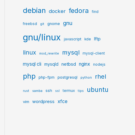
debian
fedora
docker
find
gnu
gnome
freebsd
git
gnu/linux
lftp
javascript
kde
mysql
linux
mysql-client
mod_rewrite
mysql cli
netbsd
nginx
mysqld
nodejs
php
rhel
postgresql
php-fpm
python
ubuntu
ssh
termux
rust
samba
ssl
tips
xfce
wordpress
vim