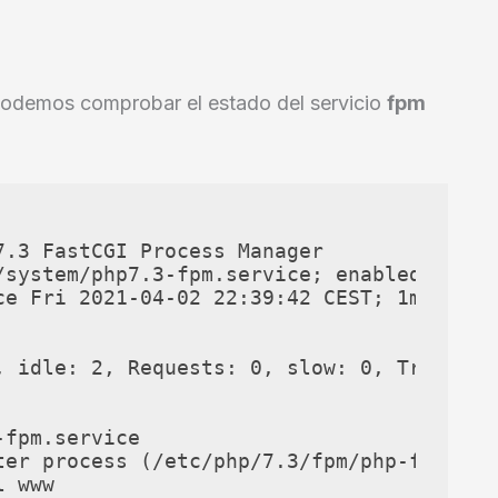
 podemos comprobar el estado del servicio
fpm
.3 FastCGI Process Manager

/system/php7.3-fpm.service; enabled; vendo
ce Fri 2021-04-02 22:39:42 CEST; 1min 55s 
, idle: 2, Requests: 0, slow: 0, Traffic: 
fpm.service

ter process (/etc/php/7.3/fpm/php-fpm.conf
 www
