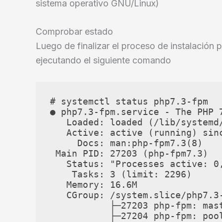
sistema operativo GNU/Linux)
Comprobar estado
Luego de finalizar el proceso de instalación
ejecutando el siguiente comando
# systemctl status php7.3-fpm

● php7.3-fpm.service - The PHP 7
   Loaded: loaded (/lib/systemd
   Active: active (running) sin
     Docs: man:php-fpm7.3(8)

 Main PID: 27203 (php-fpm7.3)

   Status: "Processes active: 0
    Tasks: 3 (limit: 2296)

   Memory: 16.6M

   CGroup: /system.slice/php7.3-
           ├─27203 php-fpm: mas
           ├─27204 php-fpm: pool