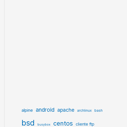
 php7.3-opcache php7.3-readline

7.3-json php7.3-opcache php7.3-readline

android
apache
alpine
archlinux
bash
bsd
centos
cliente ftp
busybox