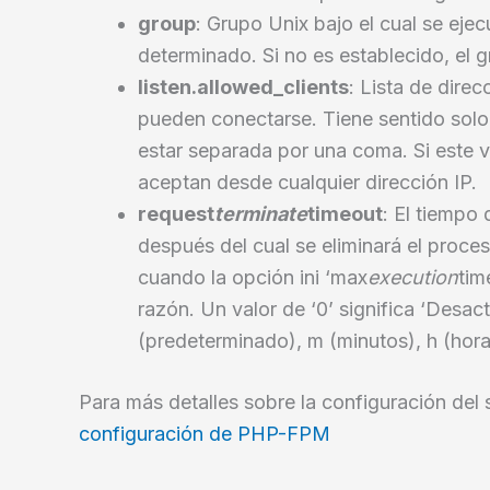
group
: Grupo Unix bajo el cual se ej
determinado. Si no es establecido, el 
listen.allowed_clients
: Lista de dire
pueden conectarse. Tiene sentido solo
estar separada por una coma. Si este v
aceptan desde cualquier dirección IP.
request
terminate
timeout
: El tiempo 
después del cual se eliminará el proce
cuando la opción ini ‘max
execution
tim
razón. Un valor de ‘0’ significa ‘Desa
(predeterminado), m (minutos), h (hora
Para más detalles sobre la configuración de
configuración de PHP-FPM