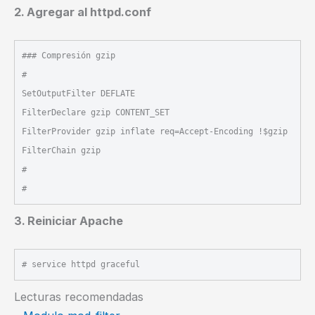
2. Agregar al httpd.conf
### Compresión gzip

#

SetOutputFilter DEFLATE

FilterDeclare gzip CONTENT_SET

FilterProvider gzip inflate req=Accept-Encoding !$gzip

FilterChain gzip

#

3. Reiniciar Apache
Lecturas recomendadas