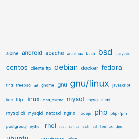
bsd
android
apache
alpine
archlinux
bash
busybox
debian
centos
fedora
docker
cliente ftp
gnu/linux
gnu
gnome
javascript
find
freebsd
git
mysql
linux
lftp
kde
mysql-client
mod_rewrite
php
mysql cli
netbsd
nginx
mysqld
php-fpm
nodejs
rhel
postgresql
ssh
termux
python
rust
samba
ssl
tips
ubuntu