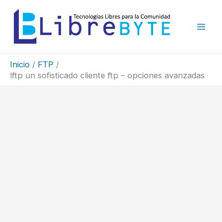
Ir
al
contenido
Inicio
FTP
lftp un sofisticado cliente ftp – opciones avanzadas