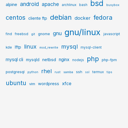
bsd
android
apache
alpine
archlinux
bash
busybox
debian
centos
fedora
docker
cliente ftp
gnu/linux
gnu
gnome
javascript
find
freebsd
git
mysql
linux
lftp
kde
mysql-client
mod_rewrite
php
mysql cli
netbsd
nginx
mysqld
php-fpm
nodejs
rhel
postgresql
ssh
termux
python
rust
samba
ssl
tips
ubuntu
xfce
wordpress
vim