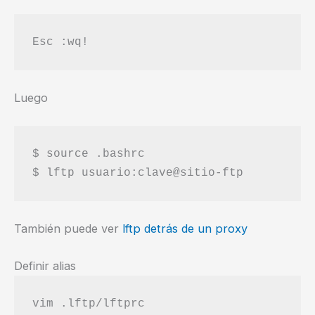
Esc :wq!
Luego
$ source .bashrc

También puede ver
lftp detrás de un proxy
Definir alias
vim .lftp/lftprc