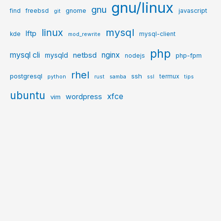
gnu/linux
gnu
gnome
javascript
find
freebsd
git
mysql
linux
lftp
kde
mysql-client
mod_rewrite
php
mysql cli
netbsd
nginx
mysqld
php-fpm
nodejs
rhel
postgresql
ssh
termux
python
rust
samba
ssl
tips
ubuntu
xfce
wordpress
vim