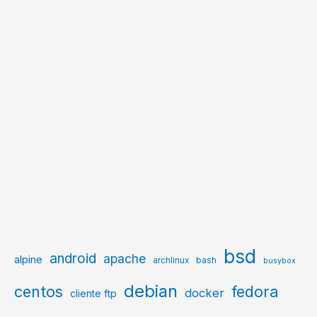
bsd
android
apache
alpine
archlinux
bash
busybox
debian
centos
fedora
docker
cliente ftp