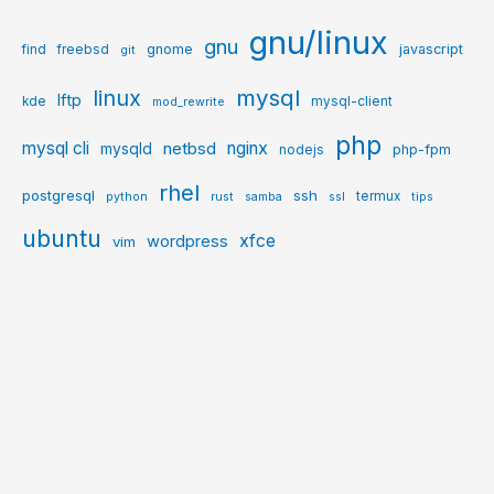
gnu/linux
gnu
gnome
javascript
find
freebsd
git
mysql
linux
lftp
kde
mysql-client
mod_rewrite
php
mysql cli
netbsd
nginx
mysqld
php-fpm
nodejs
rhel
postgresql
ssh
termux
python
rust
samba
ssl
tips
ubuntu
xfce
wordpress
vim