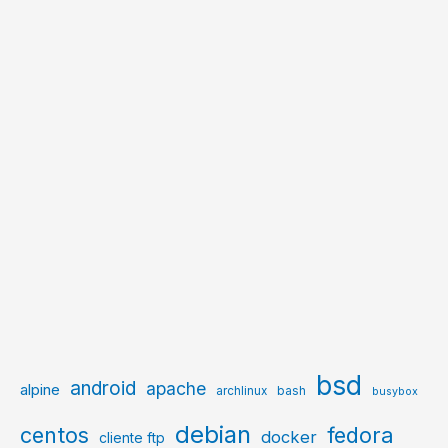
bsd
android
apache
alpine
archlinux
bash
busybox
debian
centos
fedora
docker
cliente ftp