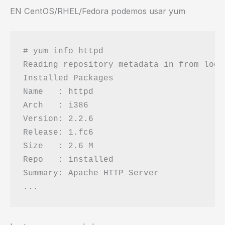
EN CentOS/RHEL/Fedora podemos usar yum
# yum info httpd

Reading repository metadata in from local
Installed Packages

Name   : httpd

Arch   : i386

Version: 2.2.6

Release: 1.fc6

Size   : 2.6 M

Repo   : installed

Summary: Apache HTTP Server
