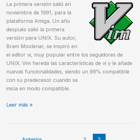
La primera versión salió en
noviembre de 1991, para la
plataforma Amiga. Un año
después salió la primera
versión para UNIX. Su autor,
Bram Moolenar, se inspiró en
el editor vi, muy popular entre los seguidores de
UNIX. Vim hereda las características de vi y le añade
nuevas funcionalidades, siendo un 99% compatible
con su predecesor cuando se
inicia en modo compatible.
VIM
Leer más »
un
poderoso
y
flexible
←
Anterior
1
2