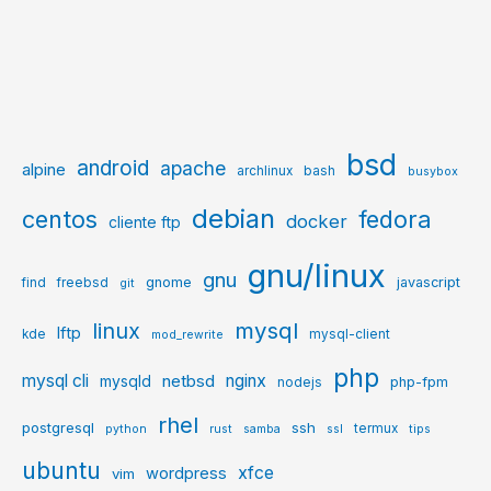
bsd
android
apache
alpine
archlinux
bash
busybox
debian
centos
fedora
docker
cliente ftp
gnu/linux
gnu
gnome
javascript
find
freebsd
git
mysql
linux
lftp
kde
mysql-client
mod_rewrite
php
mysql cli
netbsd
nginx
mysqld
php-fpm
nodejs
rhel
postgresql
ssh
termux
python
rust
samba
ssl
tips
ubuntu
xfce
wordpress
vim