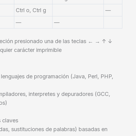
Ctrl o, Ctrl g
—
—
—
eción presionado una de las teclas ← → ↑ ↓
uier carácter imprimible
 lenguajes de programación (Java, Perl, PHP,
piladores, interpretes y depuradores (GCC,
os)
s claves
das, sustituciones de palabras) basadas en