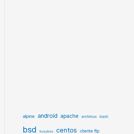
android
apache
alpine
archlinux
bash
bsd
centos
cliente ftp
busybox