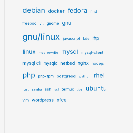
debian
fedora
docker
find
gnu
gnome
freebsd
git
gnu/linux
lftp
javascript
kde
mysql
linux
mysql-client
mod_rewrite
mysql cli
netbsd
nginx
mysqld
nodejs
php
rhel
postgresql
php-fpm
python
ubuntu
ssh
termux
rust
samba
ssl
tips
xfce
wordpress
vim