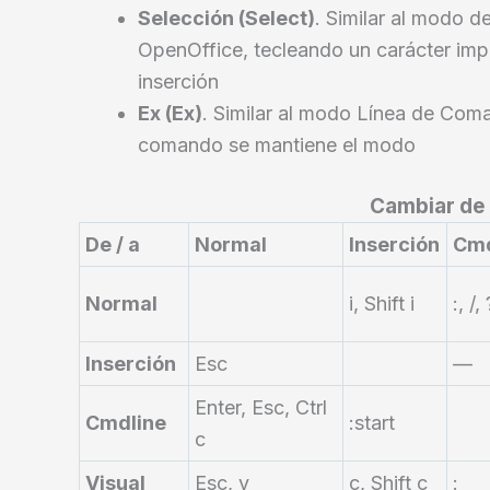
Selección (Select)
. Similar al modo 
OpenOffice, tecleando un carácter impr
inserción
Ex (Ex)
. Similar al modo Línea de Com
comando se mantiene el modo
Cambiar de 
De / a
Normal
Inserción
Cmd
Normal
i, Shift i
:, /, 
Inserción
Esc
—
Enter, Esc, Ctrl
Cmdline
:start
c
Visual
Esc, v
c, Shift c
: