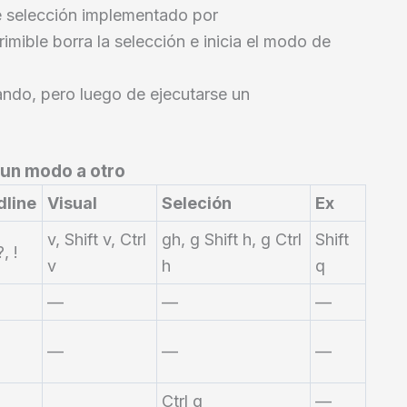
de selección implementado por
imible borra la selección e inicia el modo de
ando, pero luego de ejecutarse un
un modo a otro
line
Visual
Seleción
Ex
v, Shift v, Ctrl
gh, g Shift h, g Ctrl
Shift
?, !
v
h
q
—
—
—
—
—
—
Ctrl g
—