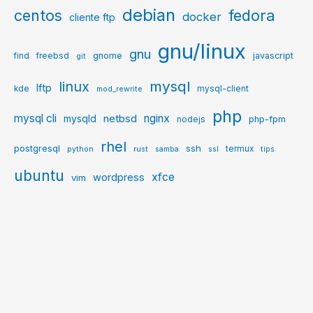
debian
centos
fedora
docker
cliente ftp
gnu/linux
gnu
gnome
javascript
find
freebsd
git
mysql
linux
lftp
kde
mysql-client
mod_rewrite
php
mysql cli
netbsd
nginx
mysqld
php-fpm
nodejs
rhel
postgresql
ssh
termux
python
rust
samba
ssl
tips
ubuntu
xfce
wordpress
vim