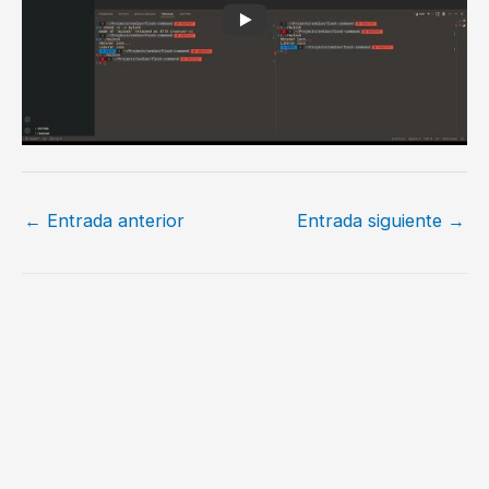
←
Entrada anterior
Entrada siguiente
→