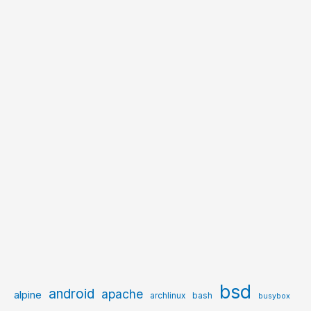
bsd
android
apache
alpine
archlinux
bash
busybox