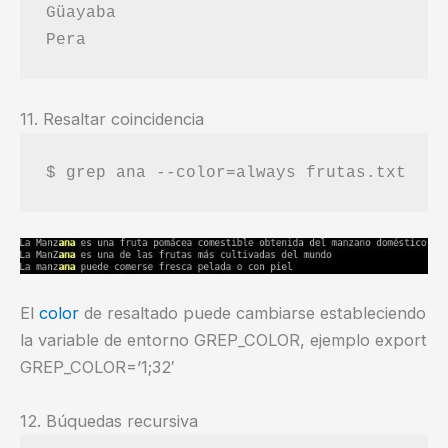
Güayaba

11. Resaltar coincidencia
El
color
de resaltado puede cambiarse estableciendo
la variable de entorno GREP_COLOR, ejemplo export
GREP_COLOR=’1;32′
12. Búquedas recursiva