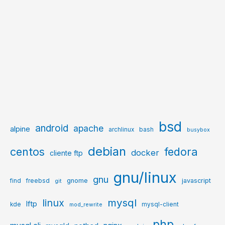
bsd
android
apache
alpine
archlinux
bash
busybox
debian
centos
fedora
docker
cliente ftp
gnu/linux
gnu
gnome
javascript
find
freebsd
git
mysql
linux
lftp
kde
mysql-client
mod_rewrite
php