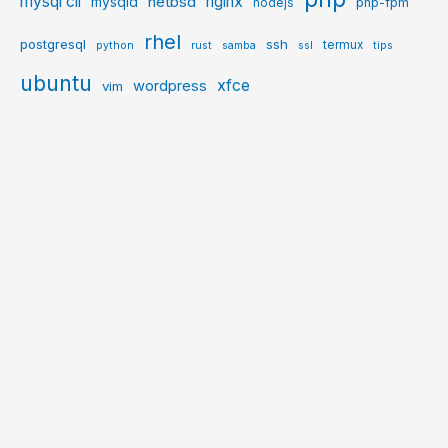
mysql cli
netbsd
nginx
mysqld
php-fpm
nodejs
rhel
postgresql
ssh
termux
python
rust
samba
ssl
tips
ubuntu
xfce
wordpress
vim