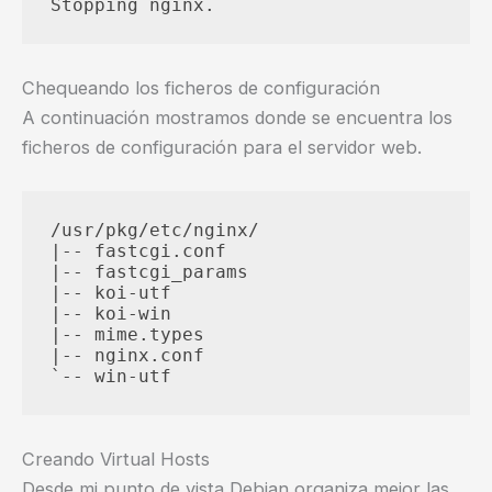
Chequeando los ficheros de configuración
A continuación mostramos donde se encuentra los
ficheros de configuración para el servidor web.
/usr/pkg/etc/nginx/

|-- fastcgi.conf

|-- fastcgi_params

|-- koi-utf

|-- koi-win

|-- mime.types

|-- nginx.conf

Creando Virtual Hosts
Desde mi punto de vista Debian organiza mejor las