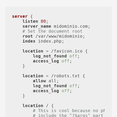
server
 {

listen
80
;

server_name
 midominio.com;

# Set the document root
root
 /var/www/midominio;

index
 index.php;

location
 = /favicon.ico {

log_not_found
off
;

access_log
off
;

    }

location
 = /robots.txt {

allow
 all;

log_not_found
off
;

access_log
off
;

    }

location
 / {

# This is cool because no php is
# include the "?$args" part so n