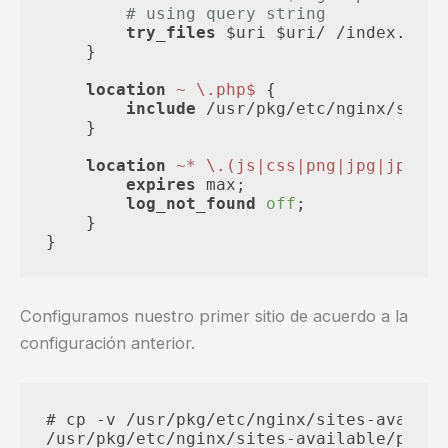
# using query string
try_files
 $uri $uri/ /index.php?
    }

location
~ \.php$
 {

include
 /usr/pkg/etc/nginx/snipp
    }

location
~* \.(js|css|png|jpg|jpeg|g
expires
 max;

log_not_found
off
;

    }

Configuramos nuestro primer sitio de acuerdo a la
configuración anterior.
# cp -v /usr/pkg/etc/nginx/sites-availab