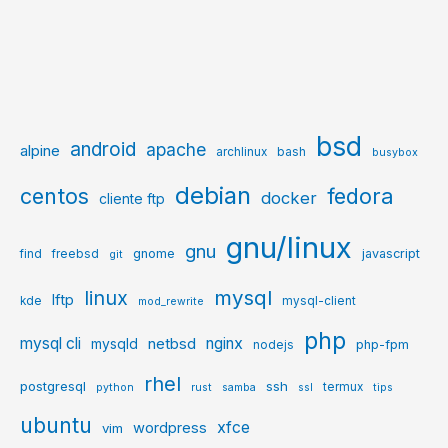
bsd
android
apache
alpine
archlinux
bash
busybox
debian
centos
fedora
docker
cliente ftp
gnu/linux
gnu
gnome
javascript
find
freebsd
git
mysql
linux
lftp
kde
mysql-client
mod_rewrite
php
mysql cli
netbsd
nginx
mysqld
php-fpm
nodejs
rhel
postgresql
ssh
termux
python
rust
samba
ssl
tips
ubuntu
xfce
wordpress
vim