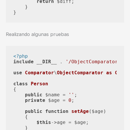
return
 $diff;

    }

Realizando algunas pruebas
<?php
include
__DIR__
 . 
'/ObjectComparator.php
use
Comparator
\
ObjectComparator
as
Compa
class
Person
{

public
 $name = 
''
;

private
 $age = 
0
;

public
function
setAge
(
$age
)

{

$this
->age = $age;

    }
