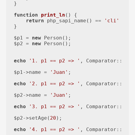
}

function
print_ln
(
) 
{

return
 php_sapi_name() == 
'cli'
 ? PH
}

$p1 = 
new
 Person();

$p2 = 
new
 Person();

echo
'1. p1 == p2 => '
, Comparator::equa
$p1->name = 
'Juan'
;

echo
'2. p1 == p2 => '
, Comparator::equa
$p2->name = 
'Juan'
;

echo
'3. p1 == p2 => '
, Comparator::equa
$p2->setAge(
20
);

echo
'4. p1 == p2 => '
, Comparator::equa