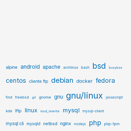
bsd
android
apache
alpine
archlinux
bash
busybox
debian
centos
fedora
docker
cliente ftp
gnu/linux
gnu
gnome
javascript
find
freebsd
git
mysql
linux
lftp
kde
mysql-client
mod_rewrite
php
mysql cli
netbsd
nginx
mysqld
php-fpm
nodejs