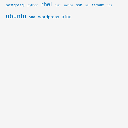
rhel
postgresql
ssh
termux
python
rust
samba
ssl
tips
ubuntu
xfce
wordpress
vim