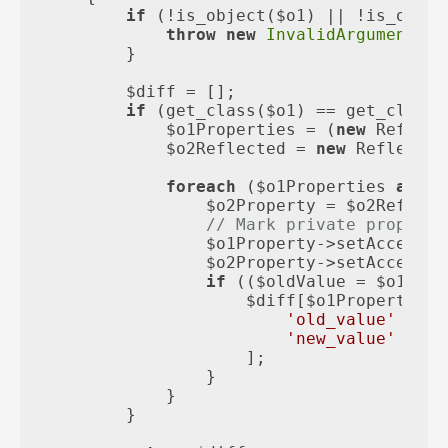
if
 (!is_object($o1) || !is_objec
throw
new
InvalidArgumentExc
        }

        $diff = [];

if
 (get_class($o1) == get_class(
            $o1Properties = (
new
 Reflect
            $o2Reflected = 
new
 Reflectio
foreach
 ($o1Properties 
as
 $o
                $o2Property = $o2Reflect
// Mark private properti
                $o1Property->setAccessib
                $o2Property->setAccessib
if
 (($oldValue = $o1Prop
                    $diff[$o1Property->g
'old_value'
 => $
'new_value'
 => $
                    ];

                }

            }

        }
