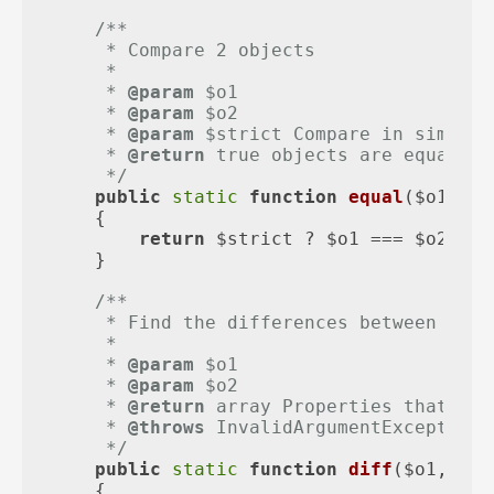
/**

     * Compare 2 objects

     *

     * 
@param
 $o1

     * 
@param
 $o2

     * 
@param
 $strict Compare in simple 
     * 
@return
 true objects are equals, 
     */
public
static
function
equal
(
$o1, $o
{

return
 $strict ? $o1 === $o2 : $
    }

/**

     * Find the differences between 2 ob
     *

     * 
@param
 $o1

     * 
@param
 $o2

     * 
@return
 array Properties that hav
     * 
@throws
 InvalidArgumentException

     */
public
static
function
diff
(
$o1, $o2
{
