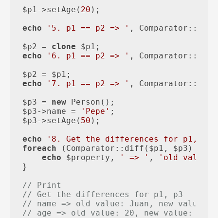
$p1->setAge(
20
);

echo
'5. p1 == p2 => '
, Comparator::equa
$p2 = 
clone
echo
'6. p1 == p2 => '
, Comparator::equa
echo
'7. p1 == p2 => '
, Comparator::equa
$p3 = 
new
 Person();

$p3->name = 
'Pepe'
;

$p3->setAge(
50
);

echo
'8. Get the differences for p1, p3'
foreach
 (Comparator::diff($p1, $p3) 
as
 $
echo
 $property, 
' => '
, 
'old value: 
}

// Print
// Get the differences for p1, p3
// name => old value: Juan, new value: P
// age => old value: 20, new value: 50